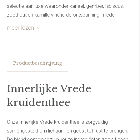
selectie aan luxe waaronder kaneel, gember, hibiscus,
zoethout en kamille vind je de ontspanning in ieder
moment. Deze ontspanning ondersteund jou om
meer lezen
helemaal tot rust te komen en welliswaar de innerlijke
vrede binnen in jezelf te vinden.
Productbeschrijving
Innerlijke Vrede
kruidenthee
Onze Innerlijke Vrede kruidenthee is zorgvuldig
samengesteld om lichaam en geest tot rust te brengen.
De blend combineert luxueuze ingrediënten zoals kaneel,