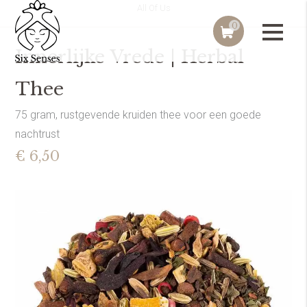
All Of Us
0
Innerlijke Vrede | Herbal
Thee
75 gram, rustgevende kruiden thee voor een goede
nachtrust
€ 6,50