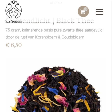
All Of Us
0
Ochtendlicht | Black Thee
75 gram, kalmerende basis pure zwarte thee aangevuld
door de rust van Korenbloem & Goudsbloem
€ 6,50