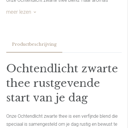
onze Ochtendlicht zwarte thee blend. Haar aroma's
afkomstig van de pure zwarte Ceylon thee, de
meer lezen
Goudsbloem en Korenbloem geven jou alle ruimte om de
dag op een fijne rustgevende manier te starten. Adem in,
adem uit, de wereld ligt aan jou voeten, elke dag weer.
Productbeschrijving
Ochtendlicht zwarte
thee rustgevende
start van je dag
Onze Ochtendlicht zwarte thee is een verfijnde blend die
speciaal is samengesteld om je dag rustig en bewust te