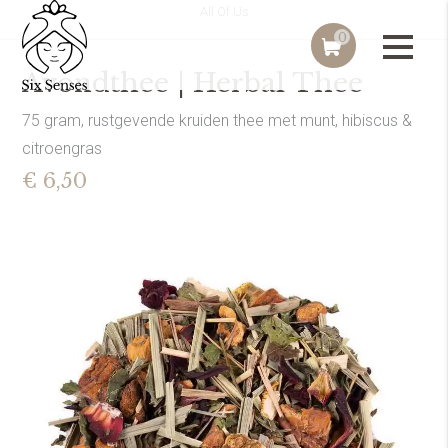
All Of Us
0
Avondthee | Herbal Thee
75 gram, rustgevende kruiden thee met munt, hibiscus &
citroengras
€ 6,50