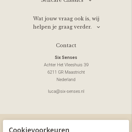
Wat jouw vraag ook is, wij
helpen je graag verder.
Contact
Six Senses
Achter Het Vleeshuis 39
6211 GR Maastricht
Nederland
luca@six-senses.nl
Cookievoorkeuren
© Six Senses