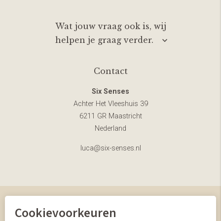
Wat jouw vraag ook is, wij
helpen je graag verder.
Contact
Six Senses
Achter Het Vleeshuis 39
6211 GR Maastricht
Nederland
luca@six-senses.nl
Cookievoorkeuren
© Six Senses