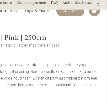
e Store
Contact opnemen
FAQ
Atelier Six Senses
0
fort Teas
Yoga & Pilates
All Of Us
| Pink | 250cm
van stevig katoen met metalen gesp
ogariem van zware katoen helpen je de perfecte yoga
Het geeft je een grotere reikwijdte en daarmee extra ruimte
rse yoga houdingen. Zo kan dit jouw hulpmiddel zijn om een
tch te bereiken, zodat een totale ontspanning slechts binnen