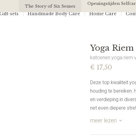
Yoga Riem | Pink | 250cm
Openingstijden Selfcar
All Of Us
The Story of Six Senses
ift-sets
Handmade Body Care
Home Care
Com
Yoga Riem 
katoenen yoga riem 
€ 17,50
Deze top kwaliteit y
houding te bereiken. 
en verdieping in dive
net even diepere stre
handbereik is.
meer lezen