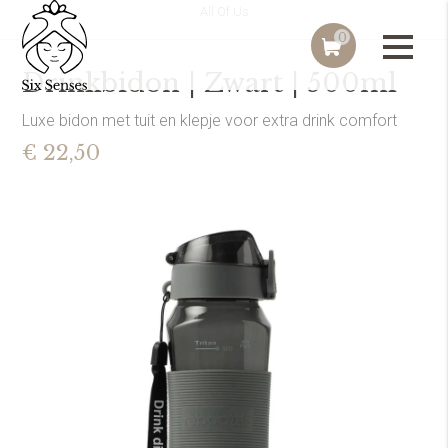
All Of Us
0
Drinkbidon | Zwart | 500ml
Luxe bidon met tuit en klepje voor extra drink comfort
€ 22,50