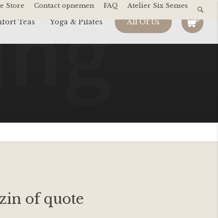
e Store
Contact opnemen
FAQ
Atelier Six Senses
0
fort Teas
Yoga & Pilates
All Of Us
gzin of quote