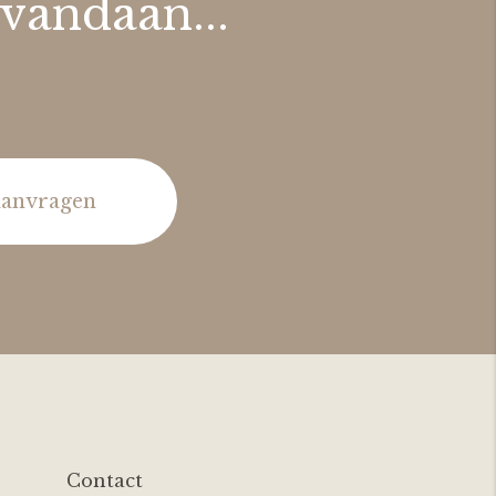
 vandaan...
 aanvragen
Contact