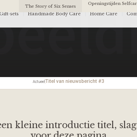
Openingstijden Selfcar
The Story of Six Senses
ift-sets
Handmade Body Care
Home Care
Com
Titel van nieuwsbericht #3
Actueel
een kleine introductie titel, sla
voor deze pagina