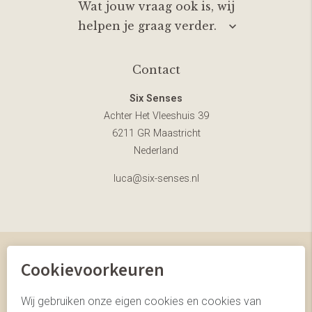
Wat jouw vraag ook is, wij
helpen je graag verder.
Contact
Six Senses
Achter Het Vleeshuis 39
6211 GR Maastricht
Nederland
luca@six-senses.nl
Cookievoorkeuren
© Six Senses
website door Webstart
Wij gebruiken onze eigen cookies en cookies van