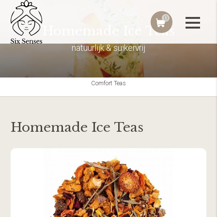
0
Homemade Ice Teas
natuurlijk & suikervrij
Comfort Teas
Homemade Ice Teas