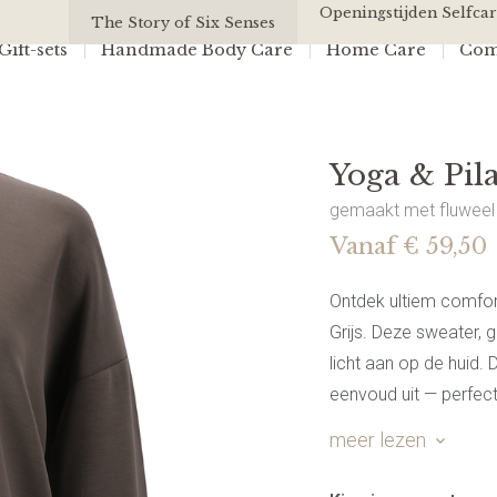
Yoga & Pilates Sweater | Grijs
Openingstijden Selfcar
All Of Us
The Story of Six Senses
ift-sets
Handmade Body Care
Home Care
Com
Yoga & Pila
gemaakt met fluweel z
Vanaf € 59,50
Ontdek ultiem comfor
Grijs. Deze sweater, 
licht aan op de huid. D
eenvoud uit — perfect
yogasessie. Combinee
meer lezen
stijlvolle look die c