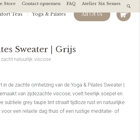
e Store
Contact opnemen
FAQ
Atelier Six Senses
0
fort Teas
Yoga & Pilates
All Of Us
tes Sweater | Grijs
acht natuurlijk viscose
t in de zachte omhelzing van de Yoga & Pilates Sweater |
gemaakt van zijdezachte viscose, voelt heerlijk soepel en
e subtiele grey taupe tint straalt tijdloze rust en natuurlijke
 voor een relaxte dag thuis of een rustige meditatie- of
r ‘m met je favoriete huispak voor een moeiteloze,
omfort en kalmte samenbrengt.