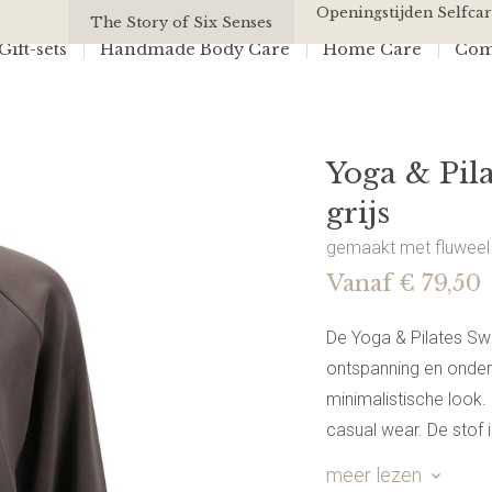
Yoga & Pilates Sweater met rits | Donker grijs
Openingstijden Selfcar
All Of Us
The Story of Six Senses
ift-sets
Handmade Body Care
Home Care
Com
Yoga & Pila
grijs
gemaakt met fluweel z
Vanaf € 79,50
De Yoga & Pilates Swea
ontspanning en onde
minimalistische look.
casual wear. De stof 
biedt op elk moment 
meer lezen