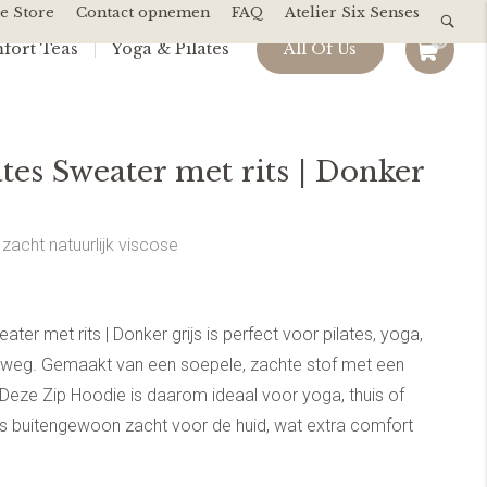
e Store
Contact opnemen
FAQ
Atelier Six Senses
0
fort Teas
Yoga & Pilates
All Of Us
tes Sweater met rits | Donker
acht natuurlijk viscose
ter met rits | Donker grijs is perfect voor pilates, yoga,
rweg. Gemaakt van een soepele, zachte stof met een
 Deze Zip Hoodie is daarom ideaal voor yoga, thuis of
is buitengewoon zacht voor de huid, wat extra comfort
van de dag.