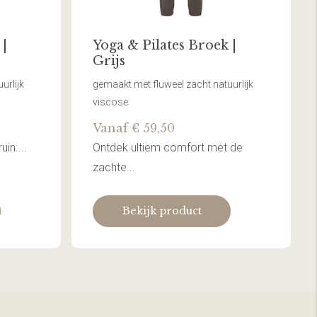
 |
Yoga & Pilates Broek |
Grijs
urlijk
gemaakt met fluweel zacht natuurlijk
viscose
Vanaf € 59,50
in....
Ontdek ultiem comfort met de
zachte...
Bekijk product