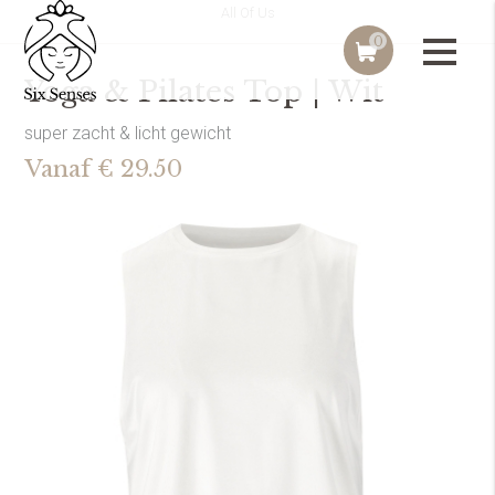
All Of Us
0
Yoga & Pilates Top | Wit
super zacht & licht gewicht
Vanaf € 29.50