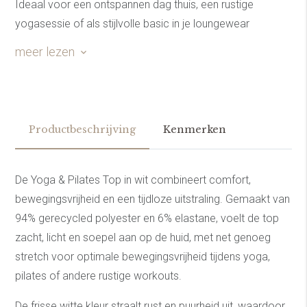
Ideaal voor een ontspannen dag thuis, een rustige
yogasessie of als stijlvolle basic in je loungewear
garderobe. Combineer met een zachte sweatpants of
meer lezen
legging voor een comfortabele, minimalistische look.
Productbeschrijving
Kenmerken
De Yoga & Pilates Top in wit combineert comfort,
bewegingsvrijheid en een tijdloze uitstraling. Gemaakt van
94% gerecycled polyester en 6% elastane, voelt de top
zacht, licht en soepel aan op de huid, met net genoeg
stretch voor optimale bewegingsvrijheid tijdens yoga,
pilates of andere rustige workouts.
De frisse witte kleur straalt rust en puurheid uit, waardoor