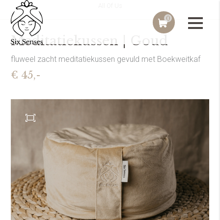
All Of Us
0
Meditatiekussen | Goud
fluweel zacht meditatiekussen gevuld met Boekweitkaf
€ 45,-