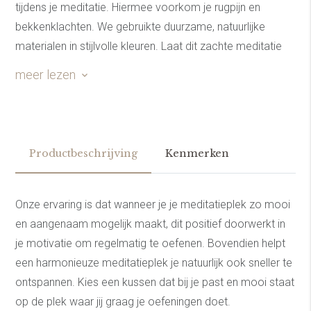
tijdens je meditatie. Hiermee voorkom je rugpijn en
bekkenklachten. We gebruikte duurzame, natuurlijke
materialen in stijlvolle kleuren. Laat dit zachte meditatie
kussentje jou helpen jouw gedachtes te verzetten en
meer lezen
even helemaal tot rust te komen.
Productbeschrijving
Kenmerken
Onze ervaring is dat wanneer je je meditatieplek zo mooi
en aangenaam mogelijk maakt, dit positief doorwerkt in
je motivatie om regelmatig te oefenen. Bovendien helpt
een harmonieuze meditatieplek je natuurlijk ook sneller te
ontspannen. Kies een kussen dat bij je past en mooi staat
op de plek waar jij graag je oefeningen doet.