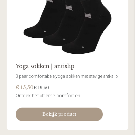
Yoga sokken | antislip
3 paar comfortabele yoga sokken met stevige anti-slip
€ 15,50
€ 19,50
Ontdek het ultieme comfort en...
Bekijk product