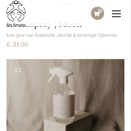
All Of Us
0
Roomspray | Moon
luxe geur van Arabische Jasmijn & bloemige Tuberose
€ 31,90