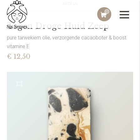
All Of Us
0
Tegen Droge Huid Zeep
pure tarwekiem olie, verzorgende cacaoboter & boost
vitamine E
€ 12,50