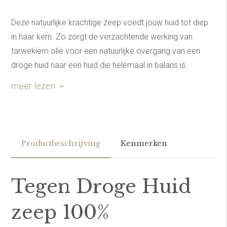
Deze natuurlijke krachtige zeep voedt jouw huid tot diep
in haar kern. Zo zorgt de verzachtende werking van
tarwekiem olie voor een natuurlijke overgang van een
droge huid naar een huid die helemaal in balans is.
Daarnaast bedekt de cacaoboter de huid met een mantel
meer lezen
van verzachting waardoor jouw huid direct comfortabel
aanvoelt en de eerste droogheid direct verminderd.
Tenslotte, zorgt de boost aan vitamine E ervoor dat jouw
huid alle kans krijgt zich volledig te herstellen en
Productbeschrijving
Kenmerken
voorgoed afscheid te nemen van een droge huid. Kies
voor kwaliteit, kies voor natuurlijke oliën, kies voor een
huid die comfortabel aanvoelt.
Tegen Droge Huid
zeep 100%