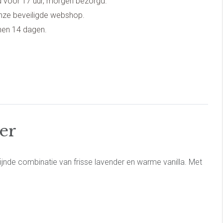
 voor 17 uur, morgen bezorgd.
onze beveiligde webshop.
nnen 14 dagen.
er
ijnde combinatie van frisse lavender en warme vanilla. Met