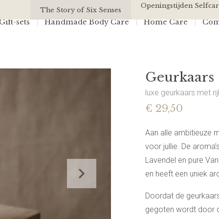
Geurkaars | Mars
Openingstijden Selfcar
All Of Us
The Story of Six Senses
ift-sets
Handmade Body Care
Home Care
Com
Geurkaars 
luxe geurkaars met ri
€ 29,50
Aan alle ambitieuze 
voor jullie. De aroma’
Lavendel en pure Van
en heeft een uniek ar
Doordat de geurkaar
gegoten wordt door o