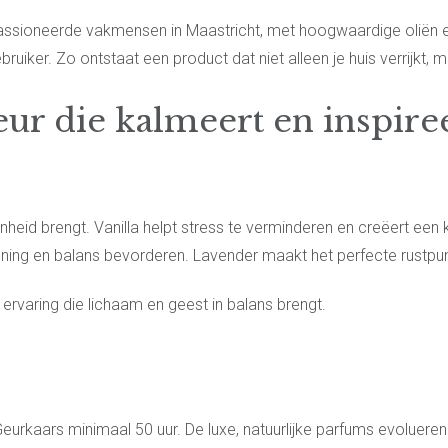
sioneerde vakmensen in Maastricht, met hoogwaardige oliën en 
ruiker. Zo ontstaat een product dat niet alleen je huis verrijkt,
eur die kalmeert en inspire
id brengt. Vanilla helpt stress te verminderen en creëert een 
nning en balans bevorderen. Lavender maakt het perfecte rustpun
aring die lichaam en geest in balans brengt.
rkaars minimaal 50 uur. De luxe, natuurlijke parfums evolueren