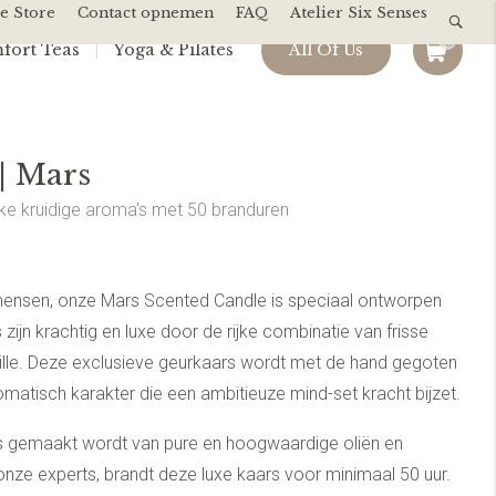
e Store
Contact opnemen
FAQ
Atelier Six Senses
0
fort Teas
Yoga & Pilates
All Of Us
| Mars
jke kruidige aroma's met 50 branduren
mensen, onze Mars Scented Candle is speciaal ontworpen
s zijn krachtig en luxe door de rijke combinatie van frisse
ille. Deze exclusieve geurkaars wordt met de hand gegoten
omatisch karakter die een ambitieuze mind-set kracht bijzet.
s gemaakt wordt van pure en hoogwaardige oliën en
nze experts, brandt deze luxe kaars voor minimaal 50 uur.