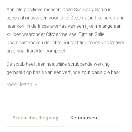
Aan alle positieve mensen, onze Sun Body Scrub is
speciaal ontworpen voor jullie. Deze natuurlijke scrub vind
haar kern in de frisse aroma's van een rijke melange aan
kruiden waaronder Citroenmelisse, Tijm en Salie.
Daarnaast maken de lichte houtachtige tonen van Vetiver
gras haar karakter compleet.
De scrub heeft een natuurlijke scrubbende werking
gemaakt op basis van een verfijnde zout basis die haar
oorsprong vind in de natuur. Daarnaast is er een mooie
meer lezen
natuurlijke olie opgenomen in de scrub die voor een
zachte en verzorgde huid zorgt. Zo zorgt de verfijnde
zout korrel voor het verwijderen van de oude huid en de
natuurlijke olie omarmt zich direct over de nieuwe huid.
Productbeschrijving
Kenmerken
Kies voor puur, kies voor ontspanning, kies voor
verzorging die past op jouw positieve karakter met onze