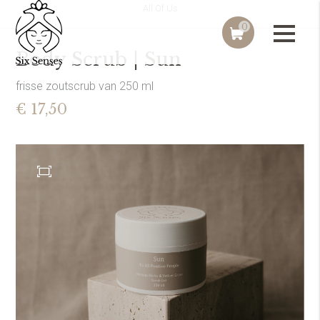
All Of Us
0
Body Scrub | Sun
frisse zoutscrub van 250 ml
€ 17,50