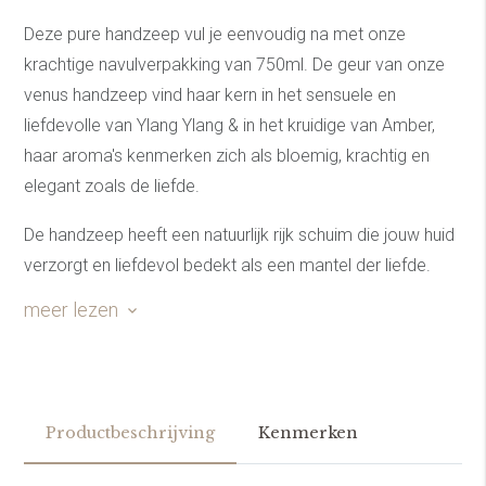
Deze pure handzeep vul je eenvoudig na met onze
krachtige navulverpakking van 750ml. De geur van onze
venus handzeep vind haar kern in het sensuele en
liefdevolle van Ylang Ylang & in het kruidige van Amber,
haar aroma's kenmerken zich als bloemig, krachtig en
elegant zoals de liefde.
De handzeep heeft een natuurlijk rijk schuim die jouw huid
verzorgt en liefdevol bedekt als een mantel der liefde.
Kies voor puur, kies voor ontspanning, kies voor een
meer lezen
product die past op jouw liefdevolle karakter met onze
Venus handzeep.
Productbeschrijving
Kenmerken