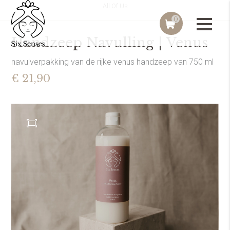
All Of Us
0
Handzeep Navulling | Venus
navulverpakking van de rijke venus handzeep van 750 ml
€ 21,90