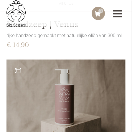
All Of Us
0
Handzeep | Venus
rijke handzeep gemaakt met natuurlijke oliën van 300 ml
€ 14,90