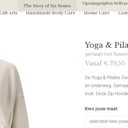
Yoga & Pilates Sweater met rits | Wit
Openingstijden Selfcar
All Of Us
The Story of Six Senses
ift-sets
Handmade Body Care
Home Care
Com
Yoga & Pila
gemaakt met fluweel z
Vanaf € 79,50
De Yoga & Pilates Swea
en onderweg. Gemaakt
look. Deze Zip Hoodie
Kies jouw maat