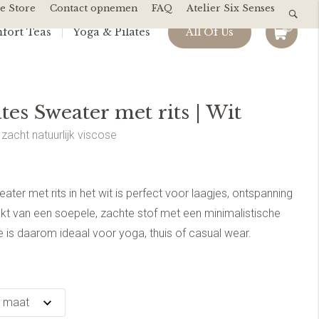
e Store
Contact opnemen
FAQ
Atelier Six Senses
0
fort Teas
Yoga & Pilates
All Of Us
tes Sweater met rits | Wit
acht natuurlijk viscose
ter met rits in het wit is perfect voor laagjes, ontspanning
 van een soepele, zachte stof met een minimalistische
 is daarom ideaal voor yoga, thuis of casual wear.