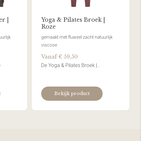
r |
Yoga & Pilates Broek |
Roze
urlijk
gemaakt met fluweel zacht natuurlijk
viscose
Vanaf € 59,50
e
De Yoga & Pilates Broek |...
Bekijk product