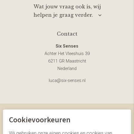
Wat jouw vraag ook is, wij
helpen je graag verder.
Contact
Six Senses
Achter Het Vleeshuis 39
6211 GR Maastricht
Nederland
luca@six-senses.nl
Cookievoorkeuren
© Six Senses
website door Webstart
Wij gebruiken onze eigen cookies en cookies van