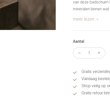
van deze badschuim k
mineralen binnen wat
liefde voor jouw huid
meer lezen
badschuim.
Aantal
Gratis verzendin
Vandaag besteld
Shop veilig op 
Gratis retour bi