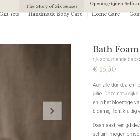
Bath Foam | Moon
Openingstijden Selfcar
All Of Us
The Story of Six Senses
ift-sets
Handmade Body Care
Home Care
Com
Bath Foam
rijk schuimende bads
€ 15,50
Aan alle dankbare m
jullie. Deze natuurlij
en in het bloemige v
bloemig, licht kruidig
Daarnaast reinigd dez
schuim mogen omschrij