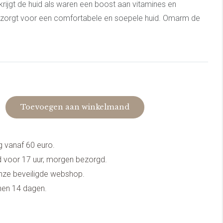
rijgt de huid als waren een boost aan vitamines en
 zorgt voor een comfortabele en soepele huid. Omarm de
, jezelf en de rust van het moment met deze rijke Moon
Toevoegen aan winkelmand
g vanaf 60 euro.
 voor 17 uur, morgen bezorgd.
onze beveiligde webshop.
nnen 14 dagen.