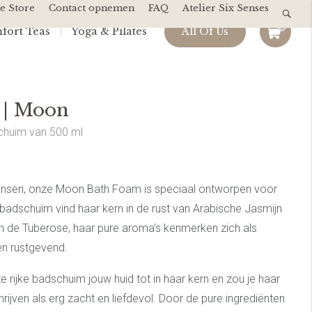
e Store
Contact opnemen
FAQ
Atelier Six Senses
0
fort Teas
Yoga & Pilates
All Of Us
 | Moon
chuim van 500 ml
ensen, onze Moon Bath Foam is speciaal ontworpen voor
ke badschuim vind haar kern in de rust van Arabische Jasmijn
an de Tuberose, haar pure aroma's kenmerken zich als
 en rustgevend.
e rijke badschuim jouw huid tot in haar kern en zou je haar
ven als erg zacht en liefdevol. Door de pure ingrediënten