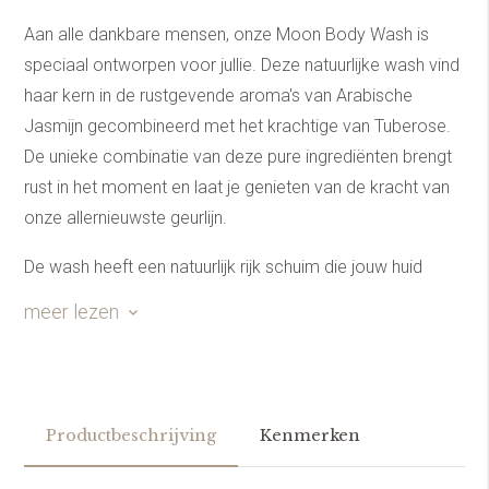
Aan alle dankbare mensen, onze Moon Body Wash is
speciaal ontworpen voor jullie. Deze natuurlijke wash vind
haar kern in de rustgevende aroma's van Arabische
Jasmijn gecombineerd met het krachtige van Tuberose.
De unieke combinatie van deze pure ingrediënten brengt
rust in het moment en laat je genieten van de kracht van
onze allernieuwste geurlijn.
De wash heeft een natuurlijk rijk schuim die jouw huid
verzorgt en liefdevol bedekt als een mantel van
meer lezen
comfortabel schuim. Kies voor puur, kies voor
ontspanning, kies voor een product die past op jouw
dankbare karakter met onze Moon Body Wash.
Productbeschrijving
Kenmerken