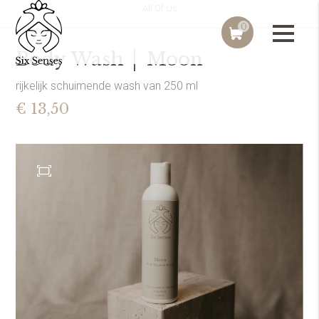
All Of Us
0
Body Wash │ Moon
rijkelijk schuimende wash van 250 ml
€ 13,50