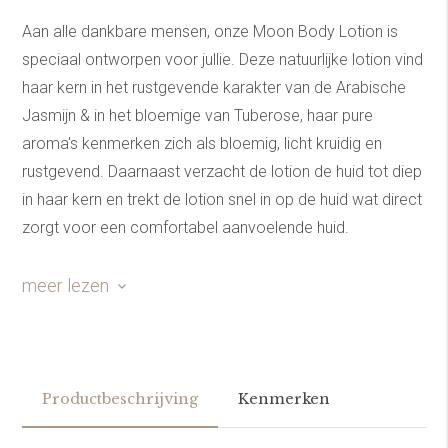
Aan alle dankbare mensen, onze Moon Body Lotion is
speciaal ontworpen voor jullie. Deze natuurlijke lotion vind
haar kern in het rustgevende karakter van de Arabische
Jasmijn & in het bloemige van Tuberose, haar pure
aroma's kenmerken zich als bloemig, licht kruidig en
rustgevend. Daarnaast verzacht de lotion de huid tot diep
in haar kern en trekt de lotion snel in op de huid wat direct
zorgt voor een comfortabel aanvoelende huid.
Deze lotion verspreid zich makkelijk over de huid en is op
meer lezen
haar sterkst als je haar direct aanbrengt na het douchen
op een afgedrogde huid. Door de pure ingrediënten van
deze lotion krijgt de huid als waren een boost aan
vitamines en mineralen binnen wat zorgt voor een
Productbeschrijving
Kenmerken
comfortabele en soepele huid. Breng rust in jouw huid
met onze Moon Body Lotion.