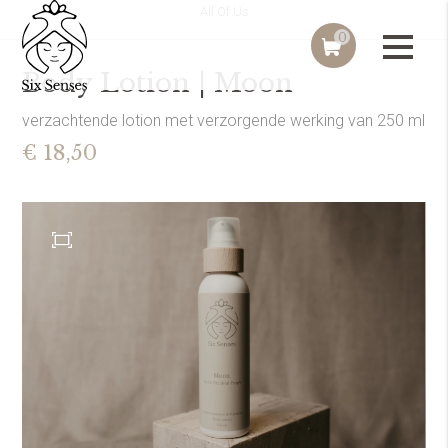
All Of Us
0
Body Lotion | Moon
verzachtende lotion met verzorgende werking van 250 ml
€ 18,50